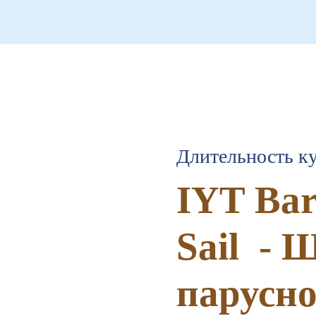
Длительность ку
IYT Bar
Sail - 
парусно