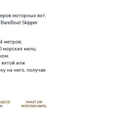
еров моторных яхт.
areBoat Skipper
4 метров;
0 морских миль;
ном;
 яхтой или
у на него, получая
ОЦЕССЕ
НАКАТ 200
КИ
МОРСКИХ МИЛЬ