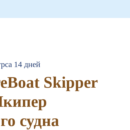
рса 14 дней
eBoat Skipper
Шкипер
го судна